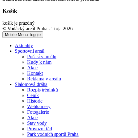
Košík
košík je prázdný
© Vodácký areál Praha - Troja 2026
Mobile Menu Toggle
Aktuality
Sportovní areál
Počasí v areálu
Kudy k nám
Akce
Kontakt
Reklama v areálu
Slalomová dráha
Rozpis tréninků
Ceník
Historie
Webkamery
Fotogalerie
Akce
Stav vody
Provozní řád
Park vodních sportů Praha