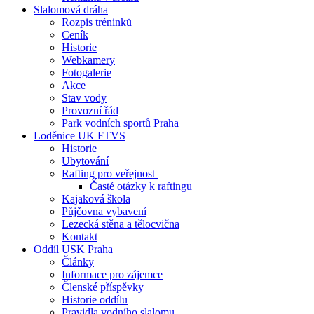
Slalomová dráha
Rozpis tréninků
Ceník
Historie
Webkamery
Fotogalerie
Akce
Stav vody
Provozní řád
Park vodních sportů Praha
Loděnice UK FTVS
Historie
Ubytování
Rafting pro veřejnost
Časté otázky k raftingu
Kajaková škola
Půjčovna vybavení
Lezecká stěna a tělocvična
Kontakt
Oddíl USK Praha
Články
Informace pro zájemce
Členské příspěvky
Historie oddílu
Pravidla vodního slalomu