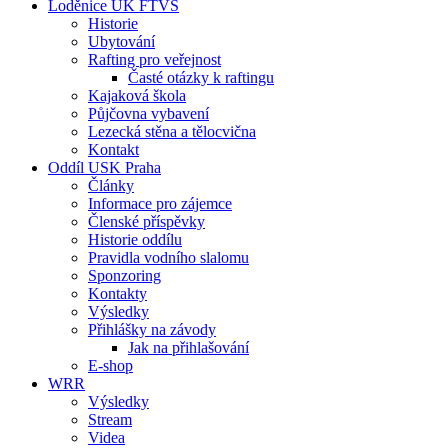
Loděnice UK FTVS
Historie
Ubytování
Rafting pro veřejnost
Časté otázky k raftingu
Kajaková škola
Půjčovna vybavení
Lezecká stěna a tělocvična
Kontakt
Oddíl USK Praha
Články
Informace pro zájemce
Členské příspěvky
Historie oddílu
Pravidla vodního slalomu
Sponzoring
Kontakty
Výsledky
Přihlášky na závody
Jak na přihlašování
E-shop
WRR
Výsledky
Stream
Videa