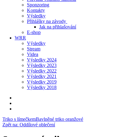
Sponzoring
Kontakty
Výsledky
Přihlášky na závody
Jak na přihlašování
E-shop
WRR
Výsledky
Stream
Videa
Výsledky 2024
Výsledky 2023
Výsledky 2022
Výsledky 2021
Výsledky 2019
Výsledky 2018
Triko s límečkem
Bavlněné triko oranžové
Zpět na: Oddílové oblečení