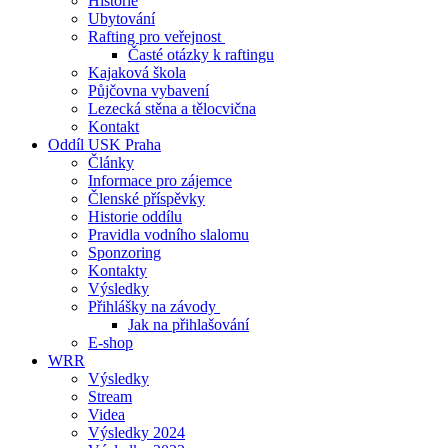
Historie
Ubytování
Rafting pro veřejnost
Časté otázky k raftingu
Kajaková škola
Půjčovna vybavení
Lezecká stěna a tělocvična
Kontakt
Oddíl USK Praha
Články
Informace pro zájemce
Členské příspěvky
Historie oddílu
Pravidla vodního slalomu
Sponzoring
Kontakty
Výsledky
Přihlášky na závody
Jak na přihlašování
E-shop
WRR
Výsledky
Stream
Videa
Výsledky 2024