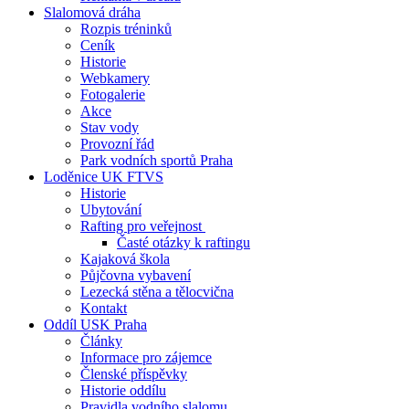
Slalomová dráha
Rozpis tréninků
Ceník
Historie
Webkamery
Fotogalerie
Akce
Stav vody
Provozní řád
Park vodních sportů Praha
Loděnice UK FTVS
Historie
Ubytování
Rafting pro veřejnost
Časté otázky k raftingu
Kajaková škola
Půjčovna vybavení
Lezecká stěna a tělocvična
Kontakt
Oddíl USK Praha
Články
Informace pro zájemce
Členské příspěvky
Historie oddílu
Pravidla vodního slalomu