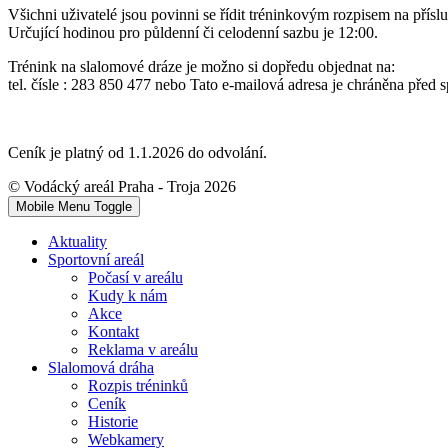
Všichni uživatelé jsou povinni se řídit tréninkovým rozpisem na přís
Určující hodinou pro půldenní či celodenní sazbu je 12:00.
Trénink na slalomové dráze je možno si dopředu objednat na:
tel. čísle : 283 850 477 nebo
Tato e-mailová adresa je chráněna před s
Ceník je platný od 1.1.2026 do odvolání.
© Vodácký areál Praha - Troja 2026
Mobile Menu Toggle
Aktuality
Sportovní areál
Počasí v areálu
Kudy k nám
Akce
Kontakt
Reklama v areálu
Slalomová dráha
Rozpis tréninků
Ceník
Historie
Webkamery