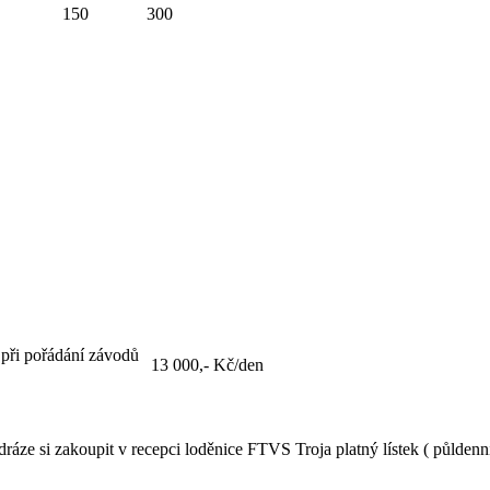
150
300
 při pořádání závodů
13 000,- Kč/den
ze si zakoupit v recepci loděnice FTVS Troja platný lístek ( půldenní, d