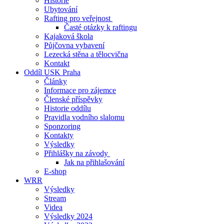
Historie
Ubytování
Rafting pro veřejnost
Časté otázky k raftingu
Kajaková škola
Půjčovna vybavení
Lezecká stěna a tělocvična
Kontakt
Oddíl USK Praha
Články
Informace pro zájemce
Členské příspěvky
Historie oddílu
Pravidla vodního slalomu
Sponzoring
Kontakty
Výsledky
Přihlášky na závody
Jak na přihlašování
E-shop
WRR
Výsledky
Stream
Videa
Výsledky 2024