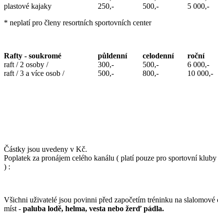
plastové kajaky
250,-
500,-
5 000,-
* neplatí pro členy resortních sportovních center
Rafty - soukromé
půldenní
celodenní
roční
raft / 2 osoby /
300,-
500,-
6 000,-
raft / 3 a více osob /
500,-
800,-
10 000,-
Částky jsou uvedeny v Kč.
Poplatek za pronájem celého kanálu ( platí pouze pro sportovní kluby
) :
Všichni uživatelé jsou povinni před započetím tréninku na slalomové drá
míst -
paluba lodě, helma, vesta nebo žerď pádla.