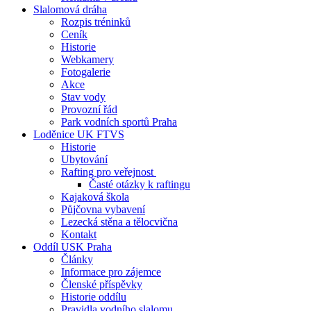
Slalomová dráha
Rozpis tréninků
Ceník
Historie
Webkamery
Fotogalerie
Akce
Stav vody
Provozní řád
Park vodních sportů Praha
Loděnice UK FTVS
Historie
Ubytování
Rafting pro veřejnost
Časté otázky k raftingu
Kajaková škola
Půjčovna vybavení
Lezecká stěna a tělocvična
Kontakt
Oddíl USK Praha
Články
Informace pro zájemce
Členské příspěvky
Historie oddílu
Pravidla vodního slalomu