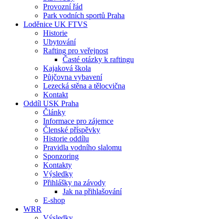
Provozní řád
Park vodních sportů Praha
Loděnice UK FTVS
Historie
Ubytování
Rafting pro veřejnost
Časté otázky k raftingu
Kajaková škola
Půjčovna vybavení
Lezecká stěna a tělocvična
Kontakt
Oddíl USK Praha
Články
Informace pro zájemce
Členské příspěvky
Historie oddílu
Pravidla vodního slalomu
Sponzoring
Kontakty
Výsledky
Přihlášky na závody
Jak na přihlašování
E-shop
WRR
Výsledky