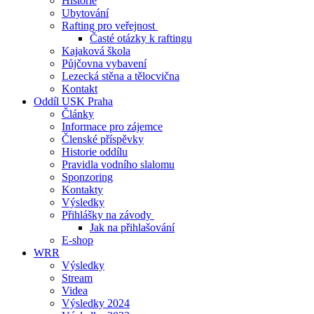
Historie
Ubytování
Rafting pro veřejnost
Časté otázky k raftingu
Kajaková škola
Půjčovna vybavení
Lezecká stěna a tělocvična
Kontakt
Oddíl USK Praha
Články
Informace pro zájemce
Členské příspěvky
Historie oddílu
Pravidla vodního slalomu
Sponzoring
Kontakty
Výsledky
Přihlášky na závody
Jak na přihlašování
E-shop
WRR
Výsledky
Stream
Videa
Výsledky 2024