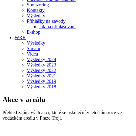
Sponzoring
Kontakty
Výsledky
Přihlášky na závody
Jak na přihlašování
E-shop
WRR
Výsledky
Stream
Videa
Výsledky 2024
Výsledky 2023
Výsledky 2022
Výsledky 2021
Výsledky 2019
Výsledky 2018
Akce v areálu
Přehled zajímavých akcí, které se uskuteční v letošním roce ve
vodáckém areálu v Praze Troji.