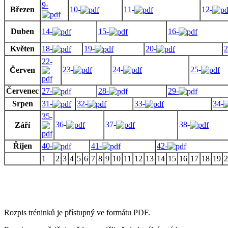
9-
Březen
10-
11-
12-
Duben
14-
15-
16-
Květen
18-
19-
20-
2
22-
23-
24-
25-
Červen
Červenec
27-
28-
29-
Srpen
31-
32-
33-
34-
35-
36-
37-
38-
Září
Říjen
40-
41-
42-
1
2
3
4
5
6
7
8
9
10
11
12
13
14
15
16
17
18
19
2
Rozpis tréninků je přístupný ve formátu PDF.