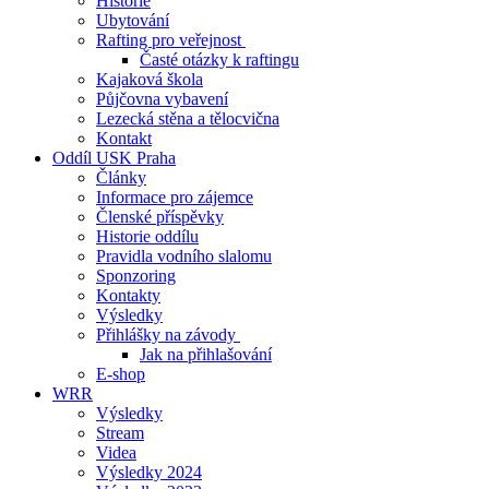
Historie
Ubytování
Rafting pro veřejnost
Časté otázky k raftingu
Kajaková škola
Půjčovna vybavení
Lezecká stěna a tělocvična
Kontakt
Oddíl USK Praha
Články
Informace pro zájemce
Členské příspěvky
Historie oddílu
Pravidla vodního slalomu
Sponzoring
Kontakty
Výsledky
Přihlášky na závody
Jak na přihlašování
E-shop
WRR
Výsledky
Stream
Videa
Výsledky 2024