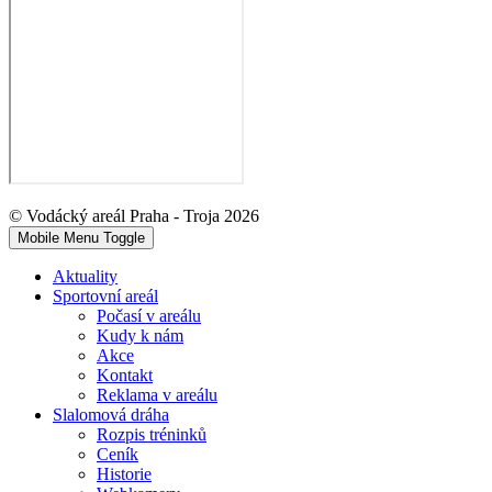
© Vodácký areál Praha - Troja 2026
Mobile Menu Toggle
Aktuality
Sportovní areál
Počasí v areálu
Kudy k nám
Akce
Kontakt
Reklama v areálu
Slalomová dráha
Rozpis tréninků
Ceník
Historie