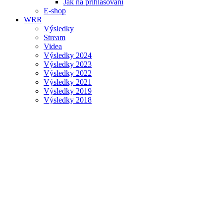
Jak na přihlašování
E-shop
WRR
Výsledky
Stream
Videa
Výsledky 2024
Výsledky 2023
Výsledky 2022
Výsledky 2021
Výsledky 2019
Výsledky 2018