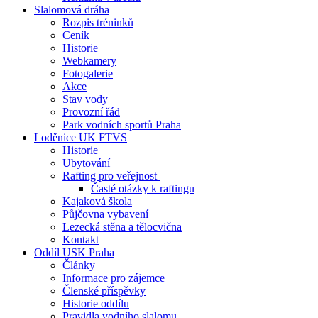
Slalomová dráha
Rozpis tréninků
Ceník
Historie
Webkamery
Fotogalerie
Akce
Stav vody
Provozní řád
Park vodních sportů Praha
Loděnice UK FTVS
Historie
Ubytování
Rafting pro veřejnost
Časté otázky k raftingu
Kajaková škola
Půjčovna vybavení
Lezecká stěna a tělocvična
Kontakt
Oddíl USK Praha
Články
Informace pro zájemce
Členské příspěvky
Historie oddílu
Pravidla vodního slalomu