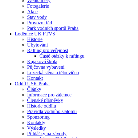
Webkamery
Fotogalerie
Akce
Stav vody
Provozní řád
Park vodních sportů Praha
Loděnice UK FTVS
Historie
Ubytování
Rafting pro veřejnost
Časté otázky k raftingu
Kajaková škola
Půjčovna vybavení
Lezecká stěna a tělocvična
Kontakt
Oddíl USK Praha
Články
Informace pro zájemce
Členské příspěvky
Historie oddílu
Pravidla vodního slalomu
Sponzoring
Kontakty
Výsledky
Přihlášky na závody