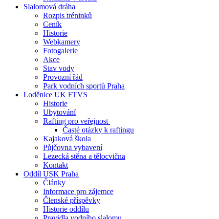
Slalomová dráha
Rozpis tréninků
Ceník
Historie
Webkamery
Fotogalerie
Akce
Stav vody
Provozní řád
Park vodních sportů Praha
Loděnice UK FTVS
Historie
Ubytování
Rafting pro veřejnost
Časté otázky k raftingu
Kajaková škola
Půjčovna vybavení
Lezecká stěna a tělocvična
Kontakt
Oddíl USK Praha
Články
Informace pro zájemce
Členské příspěvky
Historie oddílu
Pravidla vodního slalomu