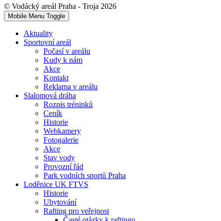
© Vodácký areál Praha - Troja 2026
Mobile Menu Toggle
Aktuality
Sportovní areál
Počasí v areálu
Kudy k nám
Akce
Kontakt
Reklama v areálu
Slalomová dráha
Rozpis tréninků
Ceník
Historie
Webkamery
Fotogalerie
Akce
Stav vody
Provozní řád
Park vodních sportů Praha
Loděnice UK FTVS
Historie
Ubytování
Rafting pro veřejnost
Časté otázky k raftingu