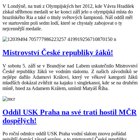
V Londýně, na trati z Olympijských her 2012, kde Vávra Hradilek
získal stříbrnou medaili se ke konci září jelo o olympijská místa do
brazilského Ria a také o tituly světových šampionů. Náš oddíl měl
ve startovním poli sedm lodí, které se chystaly zabojovat o ty
nejcennější medaile.
Mistrovství České republiky žáků!
V sobotu 5. září se v Brandýse nad Labem uskutečnilo Mistrovství
České republiky žáků ve vodním slalomu. Z našich závodníků se
nejlépe dařilo Adamovi Královi, který ve věkové kategorii žáků
mladších dokázal zvítězit na kajaku i singlekanoi, kde se na druhém
místě, hned za Adamem Králem, umístil Matyáš Říha.
Oddíl USK Praha na své trati hostil MČR
dospělých!
Po roční odmlce oddíl USK Praha vodní slalom znovu pořádal
největší domácí závod sezóny, a to mistrovství České republiky.