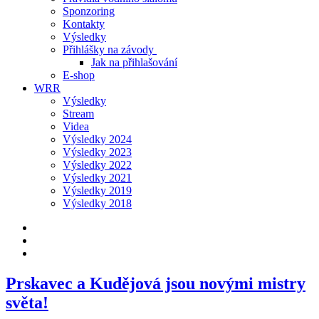
Sponzoring
Kontakty
Výsledky
Přihlášky na závody
Jak na přihlašování
E-shop
WRR
Výsledky
Stream
Videa
Výsledky 2024
Výsledky 2023
Výsledky 2022
Výsledky 2021
Výsledky 2019
Výsledky 2018
Prskavec a Kudějová jsou novými mistry
světa!