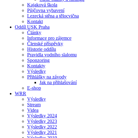
Kajaková škola
Půjčovna vybavení
Lezecká stěna a tělocvična
Kontakt
Oddíl USK Praha
Články
Informace pro zájemce
Členské příspěvky
Historie oddílu
Pravidla vodního slalomu
Sponzoring
Kontakty
Výsledky
Přihlášky na závody
Jak na přihlašování
E-shop
WRR
Výsledky
Stream
Videa
Výsledky 2024
Výsledky 2023
Výsledky 2022
Výsledky 2021
Výsledky 2019