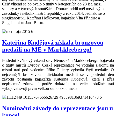
Celý víkend se bojovalo o tituly v kategoriích do 23 let, mezi
seniory a v týmových soutěžích. Domácí oddíl měl mezi svými
závodníky i několik mistrů republiky z roku 2014. Jednalo se o
singlkanoistku Kateřinu Hoškovou, kajakáře Víta Přindiše a
Singlkanoistu Jana Bustu.
Kateřina Kudějová získala bronzovou
medaili na ME v Markkleebergu!
Poslední květnový víkend se v Německém Markkleebergu bojovalo
o tituly mistrů Evropy. Česká reprezentace ve vodním slalomu na
místní trati pod vedením Jiřího Pultery vylovila čtyři medaile. O
nejcennější bronzovou individuální medaili se v poslední den
závodu postarala kajakářka Kateřina Kudějová, která i přes
nepříjemné zdravotní potíže dokázala na velice obtížné trati
vybojovat svoji první velkou seniorskou medaili.
Nominační závody do reprezentace jsou u
konce!