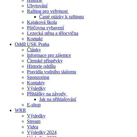
Historie
Ubytování
Rafting pro veřejnost
Časté otázky k raftingu
Kajaková škola
Půjčovna vybavení
Lezecká stěna a tělocvična
Kontakt
Oddíl USK Praha
Články
Informace pro zájemce
Členské příspěvky
Historie oddílu
Pravidla vodního slalomu
Sponzoring
Kontakty
Výsledky
Přihlášky na závody
Jak na přihlašování
E-shop
WRR
Výsledky
Stream
Videa
Výsledky 2024