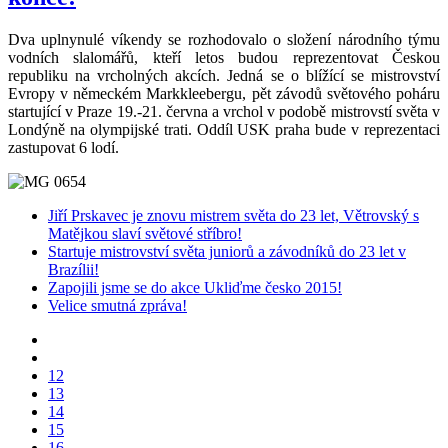
Dva uplnynulé víkendy se rozhodovalo o složení národního týmu
vodních slalomářů, kteří letos budou reprezentovat Českou
republiku na vrcholných akcích. Jedná se o blížící se mistrovství
Evropy v německém Markkleebergu, pět závodů světového poháru
startující v Praze 19.-21. června a vrchol v podobě mistrovstí světa v
Londýně na olympijské trati. Oddíl USK praha bude v reprezentaci
zastupovat 6 lodí.
Jiří Prskavec je znovu mistrem světa do 23 let, Větrovský s
Matějkou slaví světové stříbro!
Startuje mistrovství světa juniorů a závodníků do 23 let v
Brazílii!
Zapojili jsme se do akce Ukliďme česko 2015!
Velice smutná zpráva!
12
13
14
15
16